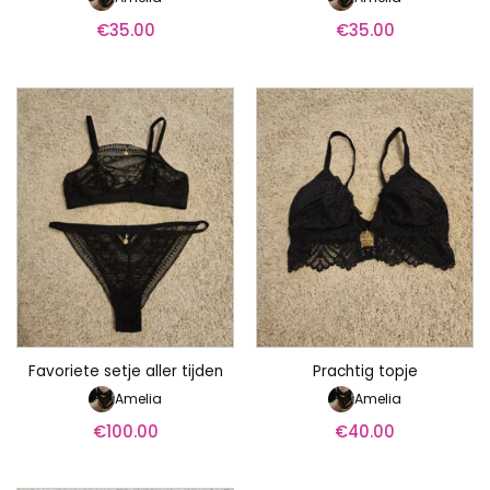
€
35.00
€
35.00
Favoriete setje aller tijden
Prachtig topje
Amelia
Amelia
€
100.00
€
40.00