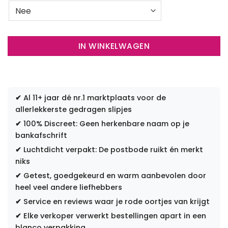
IN WINKELWAGEN
✔
Al 11+ jaar dé nr.1 marktplaats voor de
allerlekkerste gedragen slipjes
✔
100% Discreet: Geen herkenbare naam op je
bankafschrift
✔
Luchtdicht verpakt: De postbode ruikt én merkt
niks
✔
Getest, goedgekeurd en warm aanbevolen door
heel veel andere liefhebbers
✔
Service en reviews waar je rode oortjes van krijgt
✔
Elke verkoper verwerkt bestellingen apart in een
blanco verpakking