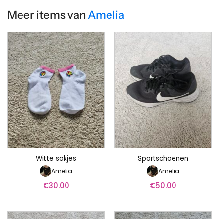
Meer items van
Amelia
Witte sokjes
Sportschoenen
Amelia
Amelia
€
30.00
€
50.00