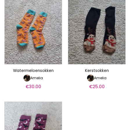
Watermeloensokken
Kerstsokken
Amelia
Amelia
€
30.00
€
25.00