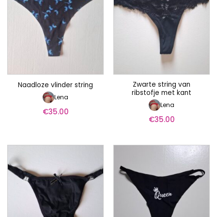
Zwarte string van
Naadloze vlinder string
ribstofje met kant
Lena
Lena
€
35.00
€
35.00