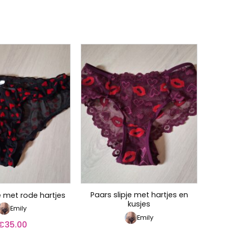
Paars slipje met hartjes en
e met rode hartjes
kusjes
Emily
Emily
€
35.00