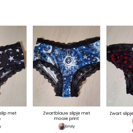
slip met
Zwartblauw slipje met
Zwart slipj
n
mooie print
y
Emily