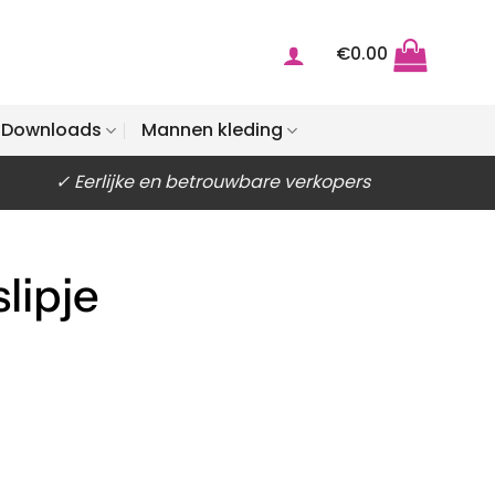
€
0.00
Downloads
Mannen kleding
✓ Eerlijke en betrouwbare verkopers
lipje