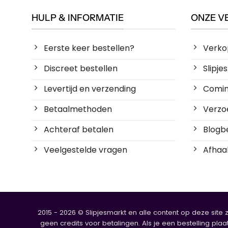
HULP & INFORMATIE
ONZE V
Eerste keer bestellen?
Verko
Discreet bestellen
Slipj
Levertijd en verzending
Coming
Betaalmethoden
Verzoe
Achteraf betalen
Blogbe
Veelgestelde vragen
Afhaal
2015 - 2026 © Slipjesmarkt en alle content op deze site 
geen credits voor betalingen. Als je een bestelling plaa