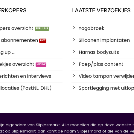
ERKOPERS
LAATSTE VERZOEKJES
pers overzicht
Yogabroek
es abonnementen
Siliconen implantaten
 up ...
Harnas bodysuits
kjes overzicht
Poep/plas content
richten en interviews
Video tampon verwijde
locaties (PostNL, DHL)
Sportlegging met uitlop
zijn eigendom van Slipjesmarkt. Alle modellen die op deze website sta
tst op Slipjesmarkt, dan komt de naam Slipjesmarkt of die van de ve