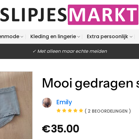
enmode
Kleding en lingerie
Extra persoonlijk
✓ Met alleen maar echte meiden
Mooi gedragen s
Emily
( 2 BEOORDELINGEN )
€
35.00