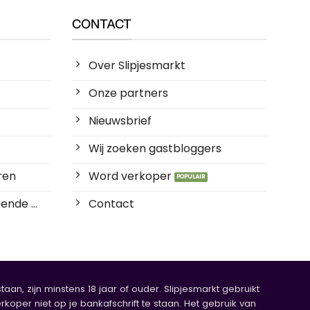
CONTACT
Over Slipjesmarkt
Onze partners
Nieuwsbrief
Wij zoeken gastbloggers
ren
Word verkoper
ende ...
Contact
an, zijn minstens 18 jaar of ouder. Slipjesmarkt gebruikt
rkoper niet op je bankafschrift te staan. Het gebruik van