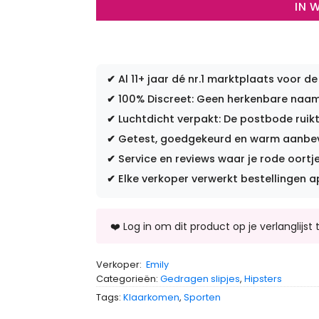
IN 
✔
Al 11+ jaar dé nr.1 marktplaats voor de
✔
100% Discreet: Geen herkenbare naam 
✔
Luchtdicht verpakt: De postbode ruikt
✔
Getest, goedgekeurd en warm aanbevo
✔
Service en reviews waar je rode oortje
✔
Elke verkoper verwerkt bestellingen a
Verkoper:
Emily
Categorieën:
Gedragen slipjes
,
Hipsters
Tags:
Klaarkomen
,
Sporten