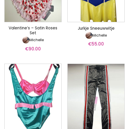
Valentine’s – Satin Roses
Jurkje Sneeuwwitje
Set
Michelle
Michelle
€
55.00
€
90.00