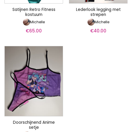
Satijnen Retro Fitness
Lederlook legging met
kostuum
strepen
Michelle
Michelle
€
65.00
€
40.00
Doorschijnend Anime
setje