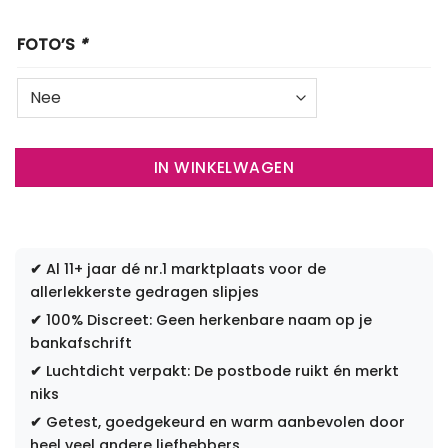
FOTO’S
*
IN WINKELWAGEN
✔
Al 11+ jaar dé nr.1 marktplaats voor de
allerlekkerste gedragen slipjes
✔
100% Discreet: Geen herkenbare naam op je
bankafschrift
✔
Luchtdicht verpakt: De postbode ruikt én merkt
niks
✔
Getest, goedgekeurd en warm aanbevolen door
heel veel andere liefhebbers