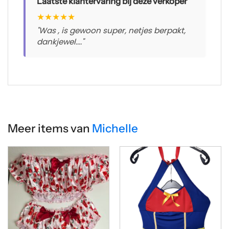
Laatste klantervaring bij deze verkoper
★
★
★
★
★
"Was , is gewoon super, netjes berpakt,
dankjewel...."
Meer items van
Michelle