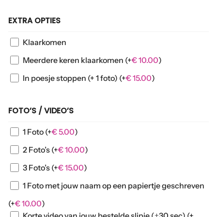
EXTRA OPTIES
Klaarkomen
Meerdere keren klaarkomen
(+
€
10.00
)
In poesje stoppen (+ 1 foto)
(+
€
15.00
)
FOTO’S / VIDEO’S
1 Foto
(+
€
5.00
)
2 Foto’s
(+
€
10.00
)
3 Foto’s
(+
€
15.00
)
1 Foto met jouw naam op een papiertje geschreven
(+
€
10.00
)
Korte video van jouw bestelde slipje (±30 sec)
(+