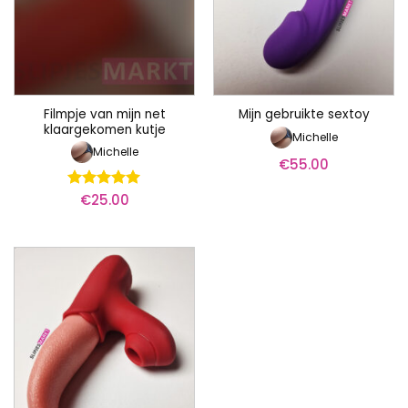
Filmpje van mijn net
Mijn gebruikte sextoy
klaargekomen kutje
Michelle
Michelle
€
55.00
€
25.00
Waardering
5
uit 5