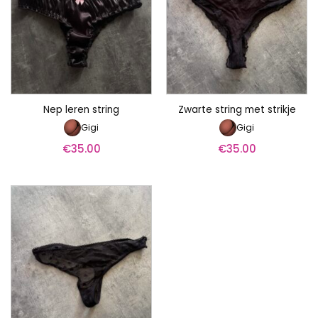
Nep leren string
Zwarte string met strikje
Gigi
Gigi
€
35.00
€
35.00