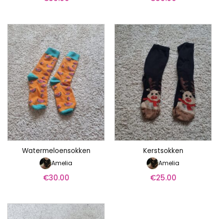
Watermeloensokken
Kerstsokken
Amelia
Amelia
€
30.00
€
25.00