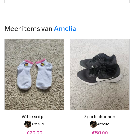
Meer items van
Amelia
Witte sokjes
Sportschoenen
Amelia
Amelia
€
30.00
€
50.00