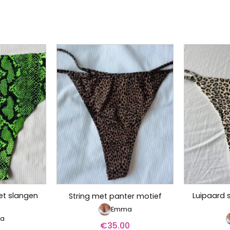
et slangen
Luipaard 
String met panter motief
f
Emma
a
€
35.00