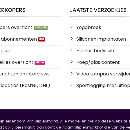
ERKOPERS
LAATSTE VERZOEKJES
pers overzicht
Yogabroek
es abonnementen
Siliconen implantaten
 up ...
Harnas bodysuits
kjes overzicht
Poep/plas content
richten en interviews
Video tampon verwijde
locaties (PostNL, DHL)
Sportlegging met uitlop
zijn eigendom van Slipjesmarkt. Alle modellen die op deze website sta
tst op Slipjesmarkt, dan komt de naam Slipjesmarkt of die van de ve