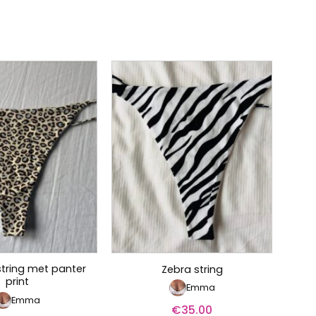
string met panter
Zebra string
print
Emma
Emma
€
35.00