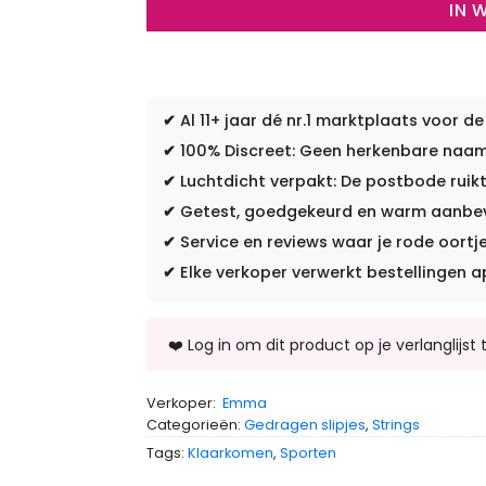
IN 
✔
Al 11+ jaar dé nr.1 marktplaats voor de
✔
100% Discreet: Geen herkenbare naam 
✔
Luchtdicht verpakt: De postbode ruikt
✔
Getest, goedgekeurd en warm aanbevo
✔
Service en reviews waar je rode oortje
✔
Elke verkoper verwerkt bestellingen a
Verkoper:
Emma
Categorieën:
Gedragen slipjes
,
Strings
Tags:
Klaarkomen
,
Sporten