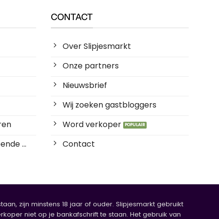
CONTACT
Over Slipjesmarkt
Onze partners
Nieuwsbrief
Wij zoeken gastbloggers
ren
Word verkoper
ende ...
Contact
an, zijn minstens 18 jaar of ouder. Slipjesmarkt gebruikt
rkoper niet op je bankafschrift te staan. Het gebruik van