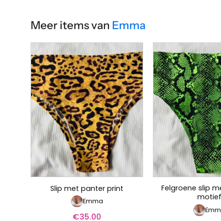
Meer items van
Emma
Felgroene slip m
Slip met panter print
motie
Emma
Emm
€
35.00