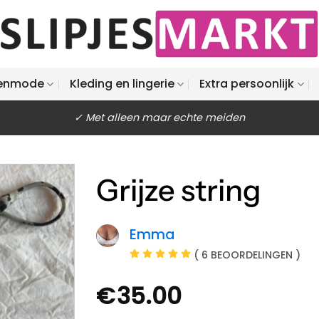
enmode
Kleding en lingerie
Extra persoonlijk
✓ Met alleen maar echte meiden
Grijze string
Emma
( 6 BEOORDELINGEN )
€
35.00