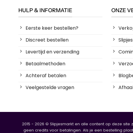
HULP & INFORMATIE
ONZE V
Eerste keer bestellen?
Verko
Discreet bestellen
Slipj
Levertijd en verzending
Coming
Betaalmethoden
Verzoe
Achteraf betalen
Blogbe
Veelgestelde vragen
Afhaal
2015 - 2026 © Slipjesmarkt en alle content op deze site 
geen credits voor betalingen. Als je een bestelling plaa