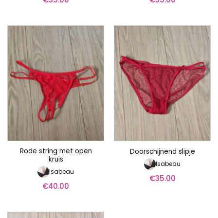
Rode string met open
Doorschijnend slipje
kruis
Isabeau
Isabeau
€
35.00
€
40.00