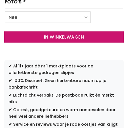
FOTO’S
*
IN WINKELWAGEN
✔
Al 11+ jaar dé nr.1 marktplaats voor de
allerlekkerste gedragen slipjes
✔
100% Discreet: Geen herkenbare naam op je
bankafschrift
✔
Luchtdicht verpakt: De postbode ruikt én merkt
niks
✔
Getest, goedgekeurd en warm aanbevolen door
heel veel andere liefhebbers
✔
Service en reviews waar je rode oortjes van krijgt