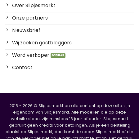
Over Slipjesmarkt
Onze partners
Nieuwsbrief
Wij zoeken gastbloggers
Word verkoper
Contact
2015 - 2026 © Slipjesmarkt en alle content op deze site zijn
eigendom van Slipjesmarkt. Alle modellen die op deze
website staan, zijn minstens 18 jaar of ouder. Slipjesmarkt
gebruikt geen credits voor betalingen. Als je een bestelling
plaatst op Slipjesmarkt, dan komt de naam Slipjesmarkt of die
van de verkoper niet op je bankafschrift te staan. Het gebruik