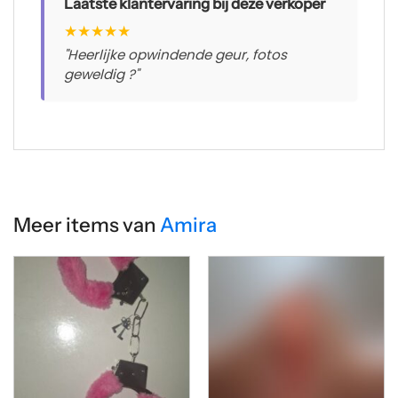
Laatste klantervaring bij deze verkoper
★
★
★
★
★
"Heerlijke opwindende geur, fotos
geweldig ?"
Meer items van
Amira