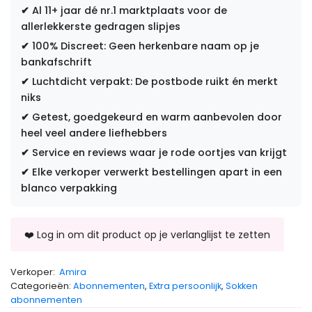
✔
Al 11+ jaar dé nr.1 marktplaats voor de
allerlekkerste gedragen slipjes
✔
100% Discreet: Geen herkenbare naam op je
bankafschrift
✔
Luchtdicht verpakt: De postbode ruikt én merkt
niks
✔
Getest, goedgekeurd en warm aanbevolen door
heel veel andere liefhebbers
✔
Service en reviews waar je rode oortjes van krijgt
✔
Elke verkoper verwerkt bestellingen apart in een
blanco verpakking
Verkoper:
Amira
Categorieën:
Abonnementen
,
Extra persoonlijk
,
Sokken
abonnementen