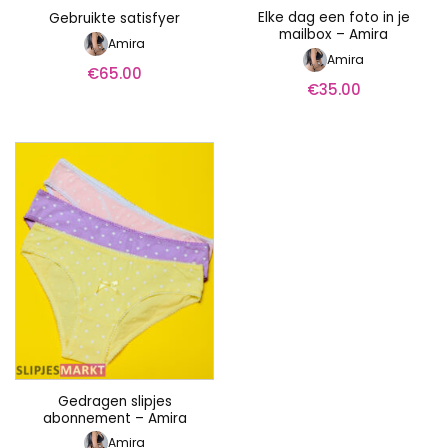
Elke dag een foto in je
Gebruikte satisfyer
mailbox – Amira
Amira
Amira
€
65.00
€
35.00
Gedragen slipjes
abonnement – Amira
Amira