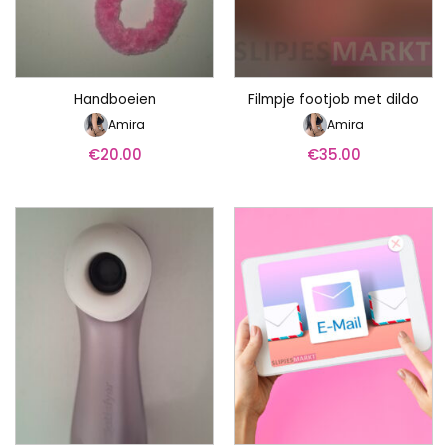
Handboeien
Filmpje footjob met dildo
Amira
Amira
€
20.00
€
35.00