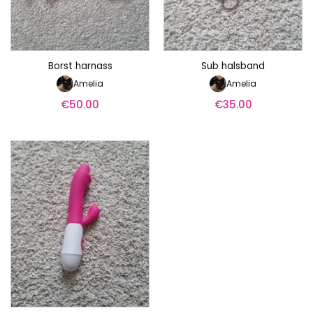
Borst harnass
Sub halsband
Amelia
Amelia
€
50.00
€
35.00