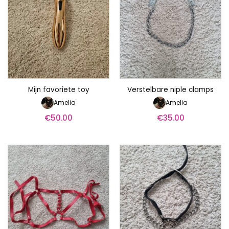
Mijn favoriete toy
Verstelbare niple clamps
Amelia
Amelia
€
50.00
€
35.00