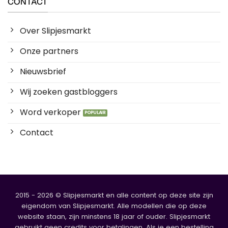
CONTACT
Over Slipjesmarkt
Onze partners
Nieuwsbrief
Wij zoeken gastbloggers
Word verkoper
Contact
2015 - 2026 © Slipjesmarkt en alle content op deze site zijn
eigendom van Slipjesmarkt. Alle modellen die op deze
website staan, zijn minstens 18 jaar of ouder. Slipjesmarkt
gebruikt geen credits voor betalingen. Als je een bestelling