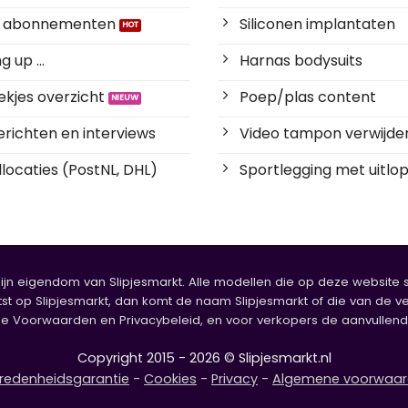
es abonnementen
Siliconen implantaten
 up ...
Harnas bodysuits
kjes overzicht
Poep/plas content
richten en interviews
Video tampon verwijde
locaties (PostNL, DHL)
Sportlegging met uitlop
zijn eigendom van Slipjesmarkt. Alle modellen die op deze website sta
tst op Slipjesmarkt, dan komt de naam Slipjesmarkt of die van de ve
oorwaarden en Privacybeleid, en voor verkopers de aanvullende b
Copyright 2015 - 2026 © Slipjesmarkt.nl
redenheidsgarantie
-
Cookies
-
Privacy
-
Algemene voorwaa