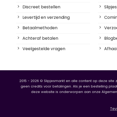
Discreet bestellen
Slipj
Levertijd en verzending
Coming
Betaalmethoden
Verzoe
Achteraf betalen
Blogbe
Veelgestelde vragen
Afhaal
2015 - 2026 © Slipjesmarkt en alle content op deze site 
geen credits voor betalingen. Als je een bestelling plaa
deze website is onderworpen aan onze Algemene V
Tev