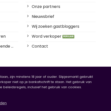
Onze partners
Nieuwsbrief
Wij zoeken gastbloggers
ren
Word verkoper
ende ...
Contact
an, zijn minstens 18 jaar of ouder. Slipjesmarkt gebruikt
rkoper niet op je bankafschrift te staan. Het gebruik van
eleidsregels, inclusief het gebruik van cookies.
rden