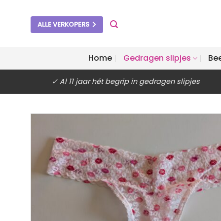
Ga
naar
ALLE VERKOPERS
inhoud
Home
Gedragen slipjes
Be
✓ Al 11 jaar hét begrip in gedragen slipjes