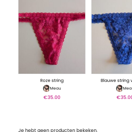
Roze string
Blauwe string 
Meau
Mea
€
35.00
€
35.0
Je hebt geen producten bekeken.