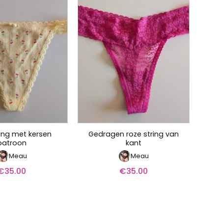
ring met kersen
Gedragen roze string van
patroon
kant
Meau
Meau
€
35.00
€
35.00