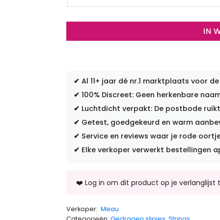
IN 
✔
Al 11+ jaar dé nr.1 marktplaats voor de
✔
100% Discreet: Geen herkenbare naam 
✔
Luchtdicht verpakt: De postbode ruikt
✔
Getest, goedgekeurd en warm aanbevo
✔
Service en reviews waar je rode oortje
✔
Elke verkoper verwerkt bestellingen a
Verkoper:
Meau
Categorieën:
Gedragen slipjes
,
Strings