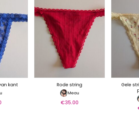
Gele st
van kant
Rode string
u
Meau
0
€
35.00