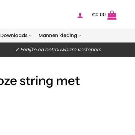
€
0.00
Downloads
Mannen kleding
✓ Eerlijke en betrouwbare verkopers
oze string met