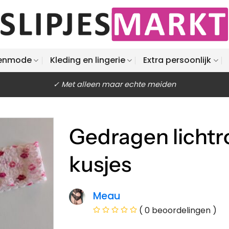
enmode
Kleding en lingerie
Extra persoonlijk
✓ Met alleen maar echte meiden
Gedragen lichtr
kusjes
Meau
( 0 beoordelingen )