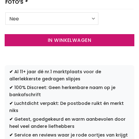
FOTO’S
*
IN WINKELWAGEN
✔
Al 11+ jaar dé nr.1 marktplaats voor de
allerlekkerste gedragen slipjes
✔
100% Discreet: Geen herkenbare naam op je
bankafschrift
✔
Luchtdicht verpakt: De postbode ruikt én merkt
niks
✔
Getest, goedgekeurd en warm aanbevolen door
heel veel andere liefhebbers
✔
Service en reviews waar je rode oortjes van krijgt