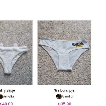
uffy slipje
Simba slipje
Amelia
Amelia
€
40.00
€
35.00