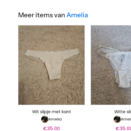
Meer items van
Amelia
Wit slipje met kant
Witte sl
Amelia
Amel
€
35.00
€
35.0