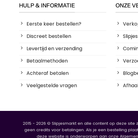
HULP & INFORMATIE
ONZE V
Eerste keer bestellen?
Verko
Discreet bestellen
Slipj
Levertijd en verzending
Coming
Betaalmethoden
Verzoe
Achteraf betalen
Blogbe
Veelgestelde vragen
Afhaal
2015 - 2026 © Slipjesmarkt en alle content op deze site 
geen credits voor betalingen. Als je een bestelling plaa
deze website is onderworpen aan onze Algemene V