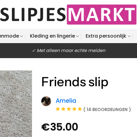
enmode
Kleding en lingerie
Extra persoonlijk
✓ Met alleen maar echte meiden
Friends slip
Amelia
( 14 BEOORDELINGEN )
€
35.00