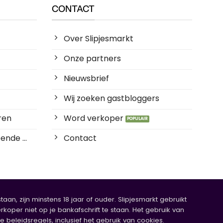
CONTACT
Over Slipjesmarkt
Onze partners
Nieuwsbrief
Wij zoeken gastbloggers
ren
Word verkoper
ende ...
Contact
an, zijn minstens 18 jaar of ouder. Slipjesmarkt gebruikt
rkoper niet op je bankafschrift te staan. Het gebruik van
eleidsregels, inclusief het gebruik van cookies.