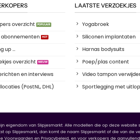
ERKOPERS
LAATSTE VERZOEKJES
pers overzicht
Yogabroek
es abonnementen
Siliconen implantaten
 up ...
Harnas bodysuits
kjes overzicht
Poep/plas content
richten en interviews
Video tampon verwijde
locaties (PostNL, DHL)
Sportlegging met uitlop
zijn eigendom van Slipjesmarkt. Alle modellen die op deze website sta
tst op Slipjesmarkt, dan komt de naam Slipjesmarkt of die van de ve
oorwaarden en Privacybeleid, en voor verkopers de aanvullende b