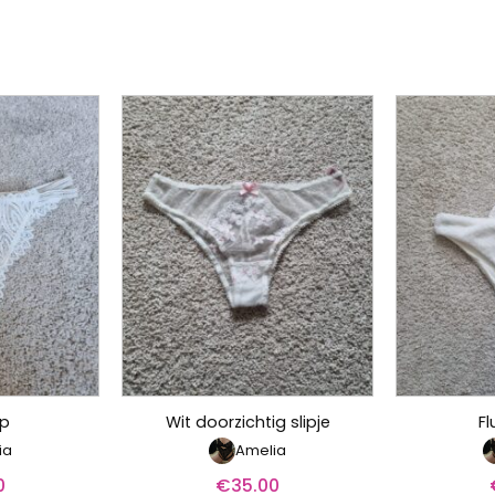
ip
Wit doorzichtig slipje
Fl
ia
Amelia
0
€
35.00