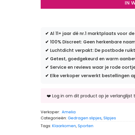
IN 
✔
Al 11+ jaar dé nr.1 marktplaats voor de
✔
100% Discreet: Geen herkenbare naam 
✔
Luchtdicht verpakt: De postbode ruikt
✔
Getest, goedgekeurd en warm aanbevo
✔
Service en reviews waar je rode oortje
✔
Elke verkoper verwerkt bestellingen a
Verkoper:
Amelia
Categorieën:
Gedragen slipjes
,
Slipjes
Tags:
Klaarkomen
,
Sporten