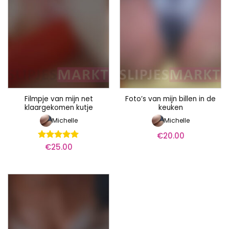
Filmpje van mijn net
Foto’s van mijn billen in de
klaargekomen kutje
keuken
Michelle
Michelle
€
20.00
€
25.00
Waardering
5
uit 5