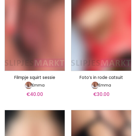
Filmpje squirt sessie
Foto’s in rode catsuit
Emma
Emma
€
40.00
€
30.00