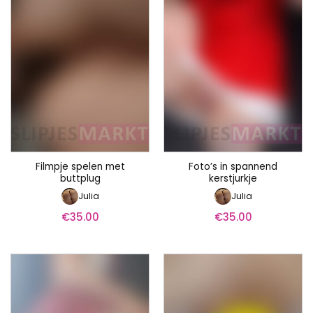
Filmpje spelen met
Foto’s in spannend
buttplug
kerstjurkje
Julia
Julia
€
35.00
€
35.00