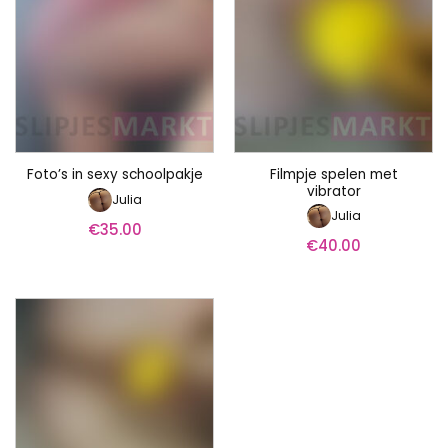
Filmpje spelen met
Foto’s in sexy schoolpakje
vibrator
Julia
Julia
€
35.00
€
40.00