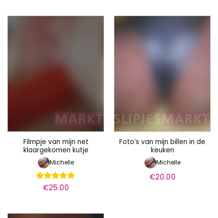
Filmpje van mijn net
Foto’s van mijn billen in de
klaargekomen kutje
keuken
Michelle
Michelle
€
20.00
€
25.00
Waardering
5
uit 5