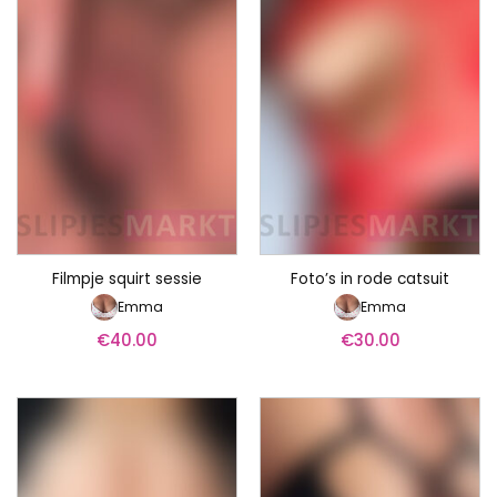
Filmpje squirt sessie
Foto’s in rode catsuit
Emma
Emma
€
40.00
€
30.00