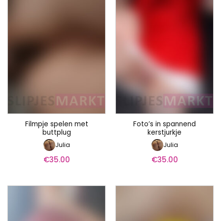
Filmpje spelen met
Foto’s in spannend
buttplug
kerstjurkje
Julia
Julia
€
35.00
€
35.00