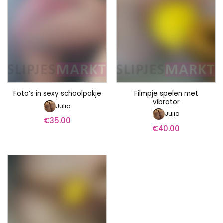
Filmpje spelen met
Foto’s in sexy schoolpakje
vibrator
Julia
Julia
€
35.00
€
40.00