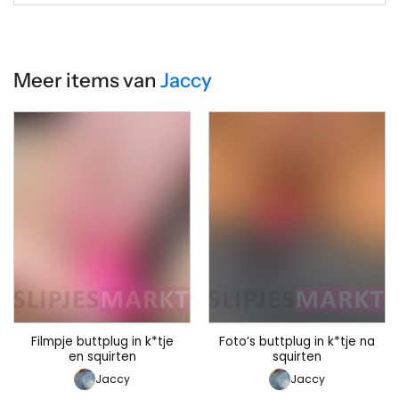
Meer items van
Jaccy
Filmpje buttplug in k*tje
Foto’s buttplug in k*tje na
en squirten
squirten
Jaccy
Jaccy