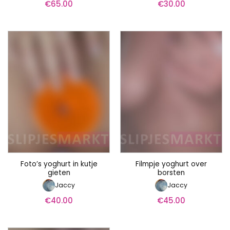
€
65.00
€
30.00
Foto’s yoghurt in kutje
Filmpje yoghurt over
gieten
borsten
Jaccy
Jaccy
€
40.00
€
45.00