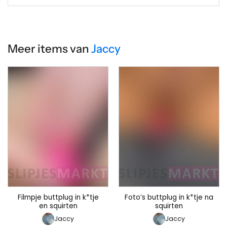
Meer items van
Jaccy
Filmpje buttplug in k*tje
Foto’s buttplug in k*tje na
en squirten
squirten
Jaccy
Jaccy