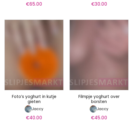
€
65.00
€
30.00
Foto’s yoghurt in kutje
Filmpje yoghurt over
gieten
borsten
Jaccy
Jaccy
€
40.00
€
45.00