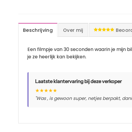
Beschrijving
Over mij
Beoord
Waardering
5.00
uit 5
Een filmpje van 30 seconden waarin je mijn bi
je ze heerlijk kan bekijken.
Laatste klantervaring bij deze verkoper
★
★
★
★
★
"Was , is gewoon super, netjes berpakt, dankj