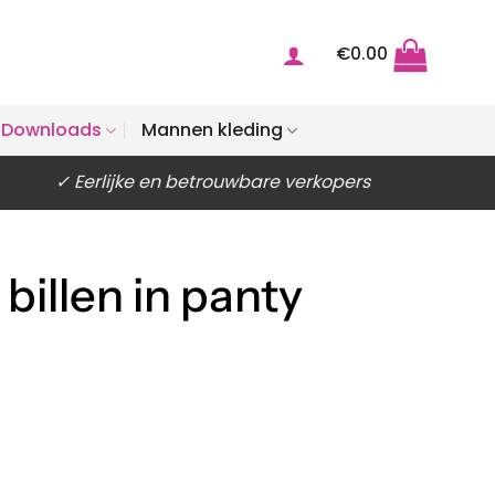
€
0.00
Downloads
Mannen kleding
✓ Eerlijke en betrouwbare verkopers
billen in panty