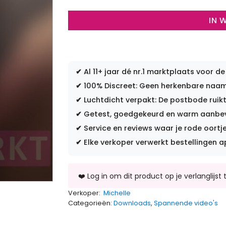
IN 
✔
Al 11+ jaar dé nr.1 marktplaats voor de
✔
100% Discreet: Geen herkenbare naam 
✔
Luchtdicht verpakt: De postbode ruikt
✔
Getest, goedgekeurd en warm aanbevo
✔
Service en reviews waar je rode oortje
✔
Elke verkoper verwerkt bestellingen a
Verkoper:
Michelle
Categorieën:
Downloads
,
Spannende video's