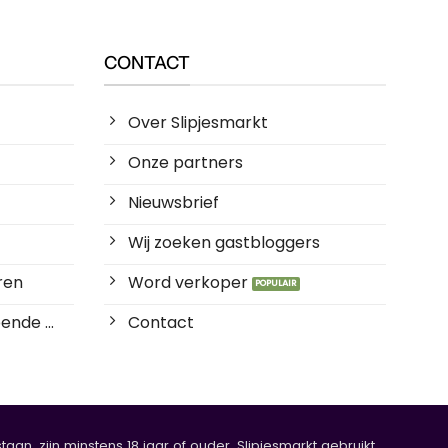
CONTACT
Over Slipjesmarkt
Onze partners
Nieuwsbrief
Wij zoeken gastbloggers
ren
Word verkoper
ende ...
Contact
an, zijn minstens 18 jaar of ouder. Slipjesmarkt gebruikt