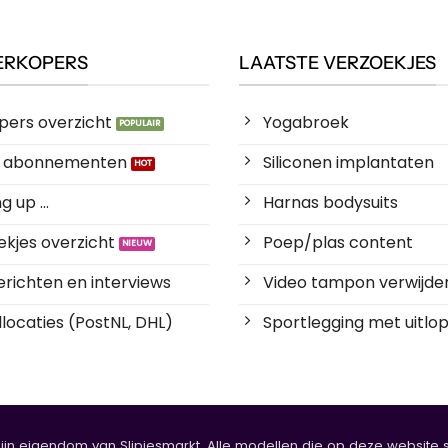
ERKOPERS
LAATSTE VERZOEKJES
pers overzicht
Yogabroek
es abonnementen
Siliconen implantaten
 up ...
Harnas bodysuits
kjes overzicht
Poep/plas content
richten en interviews
Video tampon verwijde
locaties (PostNL, DHL)
Sportlegging met uitlop
zijn eigendom van Slipjesmarkt. Alle modellen die op deze website sta