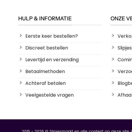
HULP & INFORMATIE
ONZE V
Eerste keer bestellen?
Verko
Discreet bestellen
Slipj
Levertijd en verzending
Coming
Betaalmethoden
Verzoe
Achteraf betalen
Blogbe
Veelgestelde vragen
Afhaal
2015 - 2026 © Slipjesmarkt en alle content op deze site 