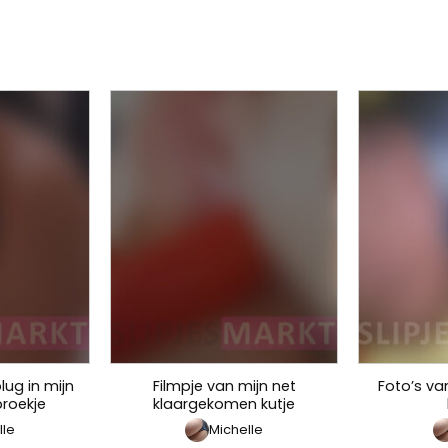
lug in mijn
Filmpje van mijn net
Foto’s van
broekje
klaargekomen kutje
lle
Michelle