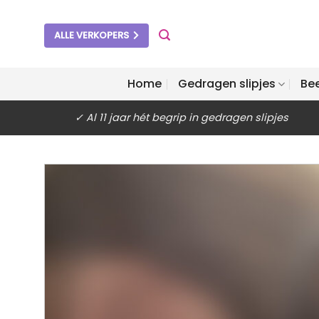
Ga
naar
ALLE VERKOPERS
inhoud
Home
Gedragen slipjes
Be
✓ Al 11 jaar hét begrip in gedragen slipjes