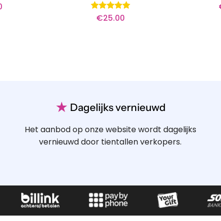
0
€
25.00
Waardering
5
uit 5
★
Dagelijks vernieuwd
Het aanbod op onze website wordt dagelijks
vernieuwd door tientallen verkopers.