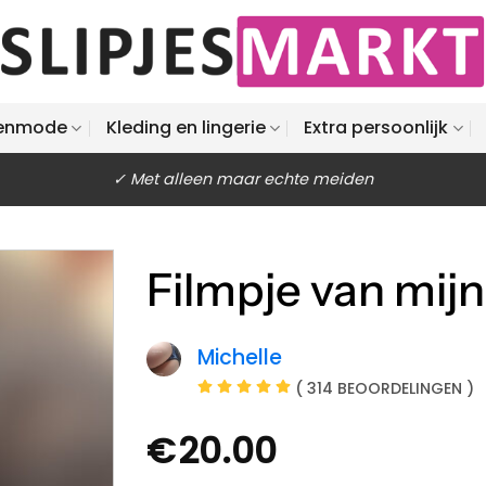
enmode
Kleding en lingerie
Extra persoonlijk
✓ Met alleen maar echte meiden
Filmpje van mijn 
Michelle
( 314 BEOORDELINGEN )
€
20.00