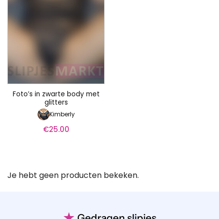
Foto’s in zwarte body met
glitters
Kimberly
€
25.00
Je hebt geen producten bekeken.
★
Gedragen slipjes