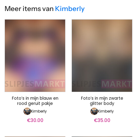
Meer items van
Kimberly
Foto’s in mijn blauw en
Foto’s in mijn zwarte
rood geruit pakje
glitter body
Kimberly
Kimberly
€
30.00
€
35.00