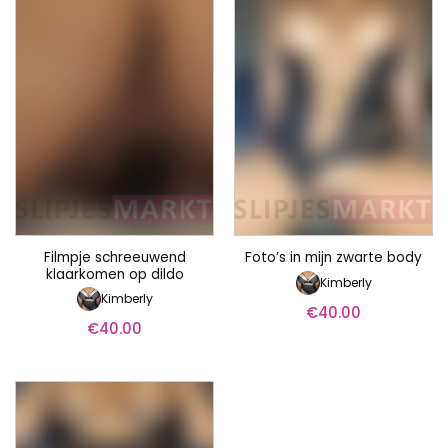
Filmpje schreeuwend
Foto’s in mijn zwarte body
klaarkomen op dildo
Kimberly
Kimberly
€
40.00
€
40.00