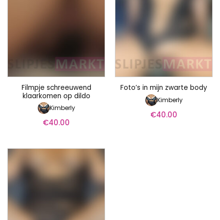
Filmpje schreeuwend
Foto’s in mijn zwarte body
klaarkomen op dildo
Kimberly
Kimberly
€
40.00
€
40.00