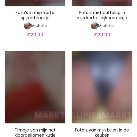
Foto’s in mijn korte
Foto’s met buttplug in
spijkerbroekje
mijn korte spijkerbroekje
Michelle
Michelle
€
20.00
€
20.00
Filmpje van mijn net
Foto’s van mijn billen in de
klaargekomen kutje
keuken