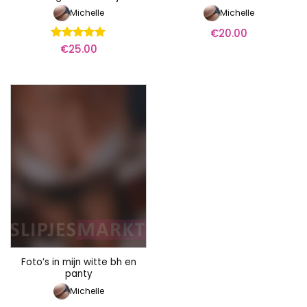
Michelle
Michelle
€
20.00
€
25.00
Waardering
5
uit 5
Foto’s in mijn witte bh en
panty
Michelle