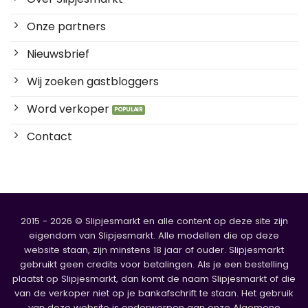
Onze partners
Nieuwsbrief
Wij zoeken gastbloggers
Word verkoper
Contact
2015 - 2026 © Slipjesmarkt en alle content op deze site zijn
eigendom van Slipjesmarkt. Alle modellen die op deze
website staan, zijn minstens 18 jaar of ouder. Slipjesmarkt
gebruikt geen credits voor betalingen. Als je een bestelling
plaatst op Slipjesmarkt, dan komt de naam Slipjesmarkt of die
van de verkoper niet op je bankafschrift te staan. Het gebruik
van deze website is onderworpen aan onze Algemene