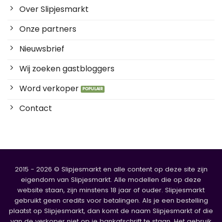
Over Slipjesmarkt
Onze partners
Nieuwsbrief
Wij zoeken gastbloggers
Word verkoper
Contact
2015 - 2026 © Slipjesmarkt en alle content op deze site zijn
eigendom van Slipjesmarkt. Alle modellen die op deze
website staan, zijn minstens 18 jaar of ouder. Slipjesmarkt
gebruikt geen credits voor betalingen. Als je een bestelling
plaatst op Slipjesmarkt, dan komt de naam Slipjesmarkt of die
van de verkoper niet op je bankafschrift te staan. Het gebruik