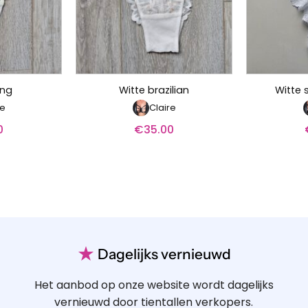
ing
Witte brazilian
Witte s
re
Claire
0
€
35.00
★
Dagelijks vernieuwd
Het aanbod op onze website wordt dagelijks
vernieuwd door tientallen verkopers.