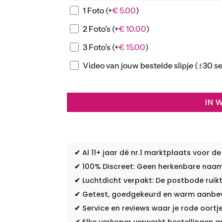
1 Foto
(+
€
5.00
)
2 Foto’s
(+
€
10.00
)
3 Foto’s
(+
€
15.00
)
Video van jouw bestelde slipje (±30 s
IN 
✔
Al 11+ jaar dé nr.1 marktplaats voor de
✔
100% Discreet: Geen herkenbare naam 
✔
Luchtdicht verpakt: De postbode ruikt
✔
Getest, goedgekeurd en warm aanbevo
✔
Service en reviews waar je rode oortje