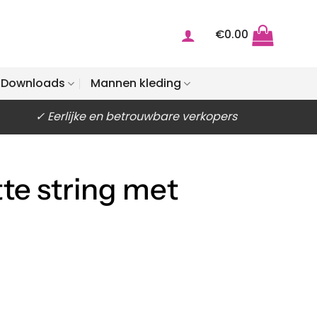
€
0.00
Downloads
Mannen kleding
✓ Eerlijke en betrouwbare verkopers
te string met