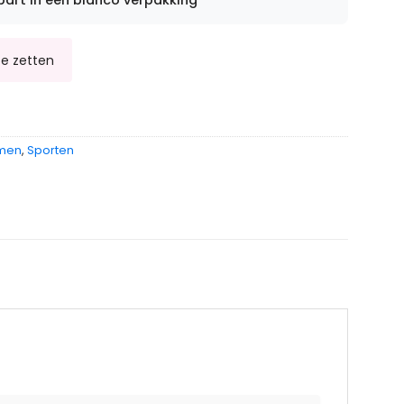
part in een blanco verpakking
omen
,
Sporten