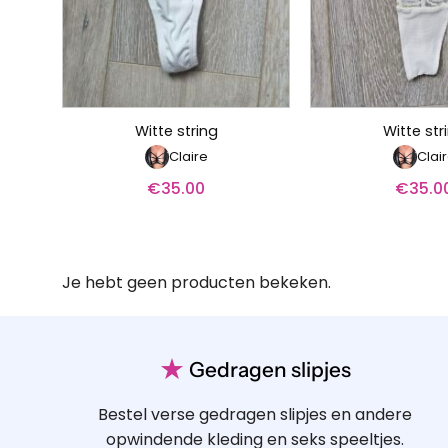
Witte string
Witte str
Claire
Clai
€
35.00
€
35.0
Je hebt geen producten bekeken.
★
Gedragen slipjes
Bestel verse gedragen slipjes en andere
opwindende kleding en seks speeltjes.