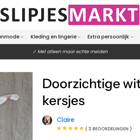
enmode
Kleding en lingerie
Extra persoonlijk
✓ Met alleen maar echte meiden
Doorzichtige wit
kersjes
Claire
( 3 BEOORDELINGEN )