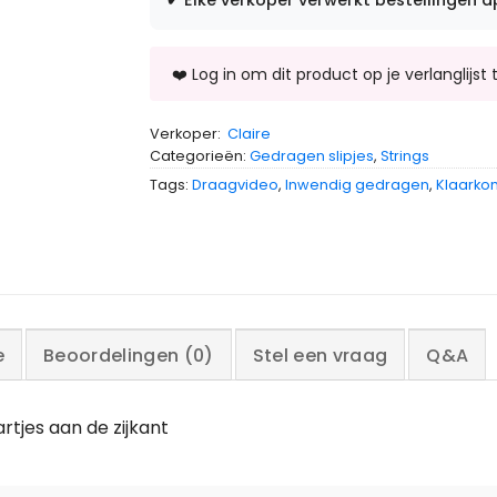
✔
Elke verkoper verwerkt bestellingen a
Verkoper:
Claire
Categorieën:
Gedragen slipjes
,
Strings
Tags:
Draagvideo
,
Inwendig gedragen
,
Klaark
e
Beoordelingen (0)
Stel een vraag
Q&A
rtjes aan de zijkant