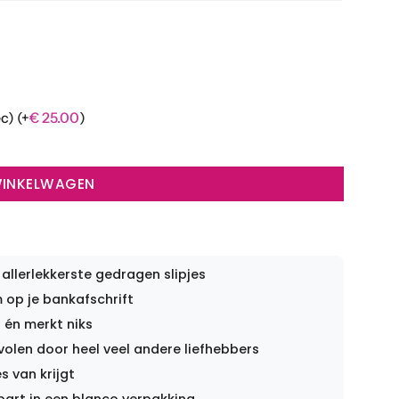
ec)
(+
€
25.00
)
WINKELWAGEN
 allerlekkerste gedragen slipjes
op je bankafschrift
 én merkt niks
len door heel veel andere liefhebbers
s van krijgt