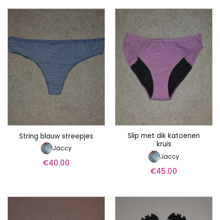
Slip met dik katoenen
String blauw streepjes
kruis
Jaccy
Jaccy
€
40.00
€
45.00