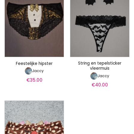
String en tepelsticker
Feestelijke hipster
vleermuis
Jaccy
Jaccy
€
35.00
€
40.00