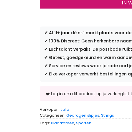
IN 
✔
Al 11+ jaar dé nr.1 marktplaats voor de
✔
100% Discreet: Geen herkenbare naam 
✔
Luchtdicht verpakt: De postbode ruikt
✔
Getest, goedgekeurd en warm aanbevo
✔
Service en reviews waar je rode oortje
✔
Elke verkoper verwerkt bestellingen a
Verkoper:
Julia
Categorieën:
Gedragen slipjes
,
Strings
Tags:
Klaarkomen
,
Sporten