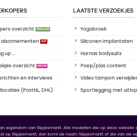
ERKOPERS
LAATSTE VERZOEKJES
pers overzicht
Yogabroek
es abonnementen
Siliconen implantaten
 up ...
Harnas bodysuits
kjes overzicht
Poep/plas content
richten en interviews
Video tampon verwijde
locaties (PostNL, DHL)
Sportlegging met uitlop
zijn eigendom van Slipjesmarkt. Alle modellen die op deze website sta
tst op Slipjesmarkt, dan komt de naam Slipjesmarkt of die van de ve