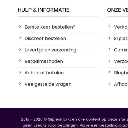
HULP & INFORMATIE
ONZE V
Eerste keer bestellen?
Verko
Discreet bestellen
Slipj
Levertijd en verzending
Coming
Betaalmethoden
Verzoe
Achteraf betalen
Blogbe
Veelgestelde vragen
Afhaal
2015 - 2026 © Slipjesmarkt en alle content op deze site 
geen credits voor betalingen. Als je een bestelling plaa