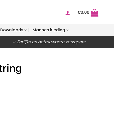
€
0.00
Downloads
Mannen kleding
✓ Eerlijke en betrouwbare verkopers
tring