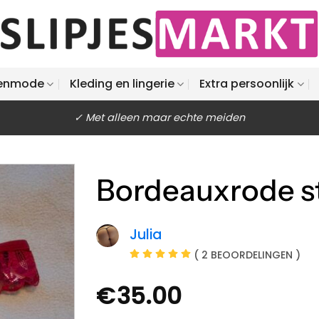
enmode
Kleding en lingerie
Extra persoonlijk
✓ Met alleen maar echte meiden
Bordeauxrode s
Julia
( 2 BEOORDELINGEN )
€
35.00