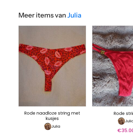
Meer items van
Julia
Rode naadloze string met
Rode str
kusjes
Juli
Julia
€
35.0