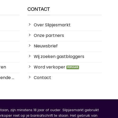
CONTACT
Over Slipjesmarkt
Onze partners
Nieuwsbrief
Wij zoeken gastbloggers
ren
Word verkoper
ende ...
Contact
an, zijn minstens 18 jaar of ouder. Slipjesmarkt gebruikt
rkoper niet op je bankafschrift te staan. Het gebruik van