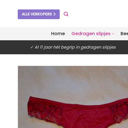
Ga
naar
ALLE VERKOPERS
inhoud
Home
Gedragen slipjes
Be
✓ Al 11 jaar hét begrip in gedragen slipjes