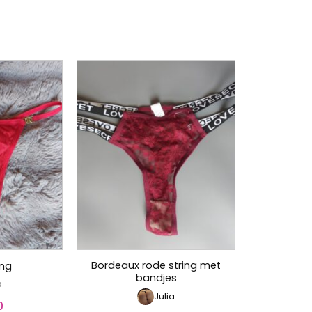
Bordeaux rode string met
ing
bandjes
a
Julia
0