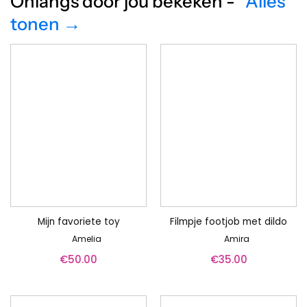
Onlangs door jou bekeken -
Alles
tonen →
Mijn favoriete toy
Filmpje footjob met dildo
Amelia
Amira
€
50.00
€
35.00