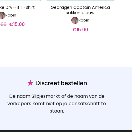
Gedragen Captain America
e Dry-Fit T-Shirt
sokken blauw
Robin
Robin
.00
Oorspronkelijke
€
15.00
Huidige
prijs
prijs
€
15.00
was:
is:
€30.00.
€15.00.
★
Discreet bestellen
De naam Slipjesmarkt of de naam van de
verkopers komt niet op je bankafschrift te
staan.