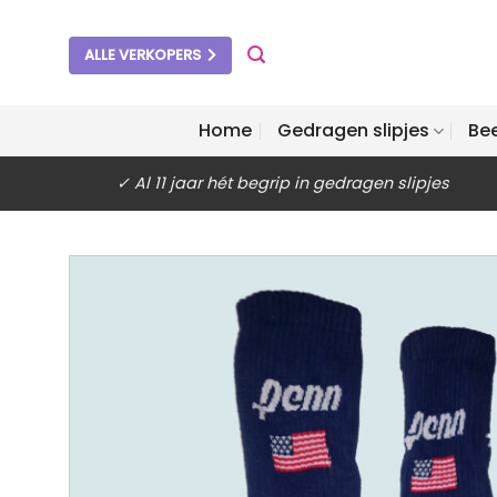
Ga
naar
ALLE VERKOPERS
inhoud
Home
Gedragen slipjes
Be
✓ Al 11 jaar hét begrip in gedragen slipjes