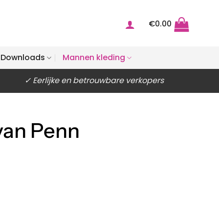
€
0.00
Downloads
Mannen kleding
✓ Eerlijke en betrouwbare verkopers
van Penn