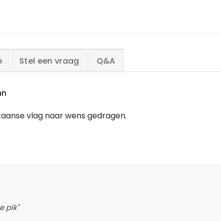
e
Stel een vraag
Q&A
nn
aanse vlag naar wens gedragen.
e pik"