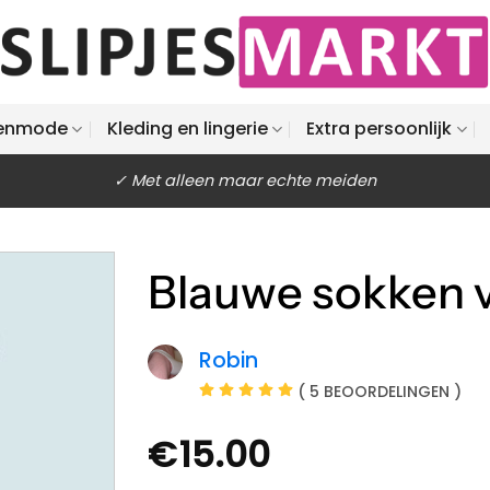
enmode
Kleding en lingerie
Extra persoonlijk
✓ Met alleen maar echte meiden
Blauwe sokken 
Robin
( 5 BEOORDELINGEN )
€
15.00