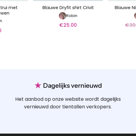
trui met
Blauwe Dryfit shirt Crivit
Blauwe Nik
uwen
Robin
n
€
25.00
€
30
0
★
Dagelijks vernieuwd
Het aanbod op onze website wordt dagelijks
vernieuwd door tientallen verkopers.