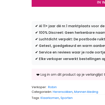
IN 
✔
Al 11+ jaar dé nr.1 marktplaats voor de
✔
100% Discreet: Geen herkenbare naam 
✔
Luchtdicht verpakt: De postbode ruikt
✔
Getest, goedgekeurd en warm aanbevo
✔
Service en reviews waar je rode oortje
✔
Elke verkoper verwerkt bestellingen a
Verkoper:
Robin
Categorieën:
Herensokken
,
Mannen kleding
Tags:
Klaarkomen
,
Sporten