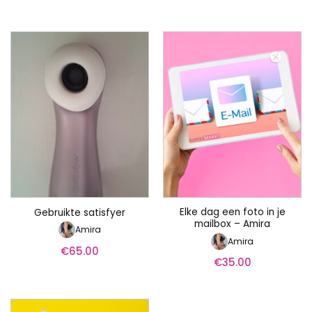
Elke dag een foto in je
Gebruikte satisfyer
mailbox – Amira
Amira
Amira
€
65.00
€
35.00