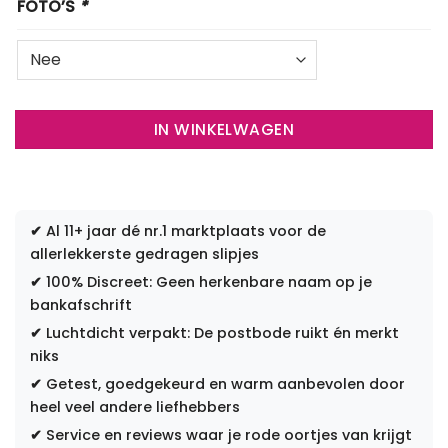
FOTO’S
*
IN WINKELWAGEN
✔
Al 11+ jaar dé nr.1 marktplaats voor de
allerlekkerste gedragen slipjes
✔
100% Discreet: Geen herkenbare naam op je
bankafschrift
✔
Luchtdicht verpakt: De postbode ruikt én merkt
niks
✔
Getest, goedgekeurd en warm aanbevolen door
heel veel andere liefhebbers
✔
Service en reviews waar je rode oortjes van krijgt