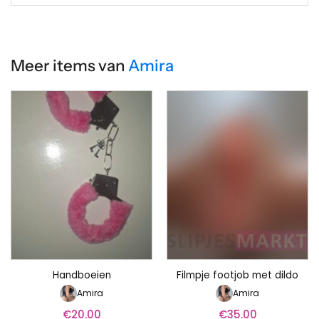
Meer items van
Amira
Handboeien
Filmpje footjob met dildo
Amira
Amira
€
20.00
€
35.00