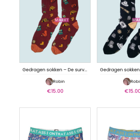
Gedragen sokken – De survivalaar
Robin
Robi
€
15.00
€
15.0