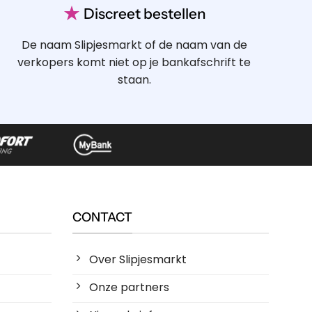
Gedragen OTA boxershort – De joker
Gedragen OTA boxershort – Avonturier
Robin
Robin
€
17.50
€
17.50