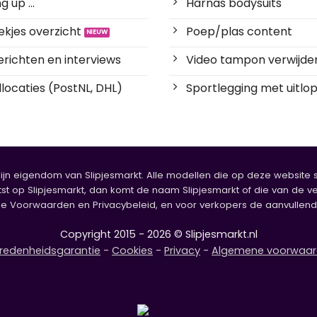
Gedragen OTA boxershort – Overlevingskunstenaar
Gedragen OTA boxershort – Detective in Londen
Robin
€
17.50
★
Dagelijks vernieuwd
Het aanbod op onze website wordt dagelijks
vernieuwd door tientallen verkopers.