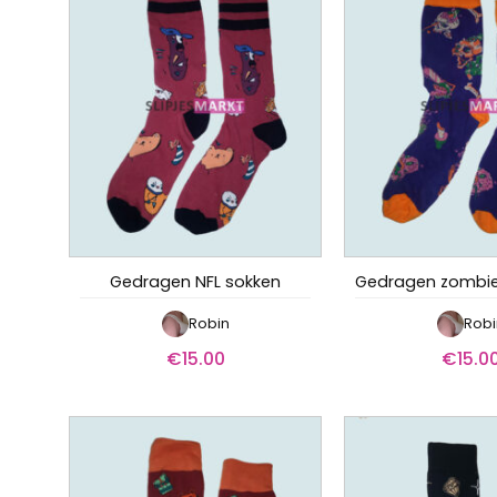
Gedragen NFL sokken
Robin
Robi
€
15.00
€
15.0