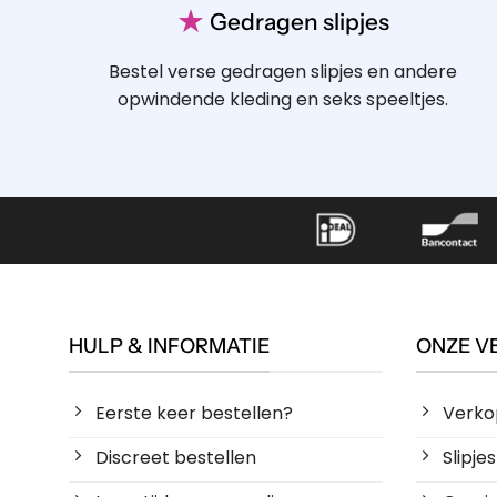
Gedragen OTA boxershort – Zonnegod
Robin
Robin
€
17.50
€
17.50