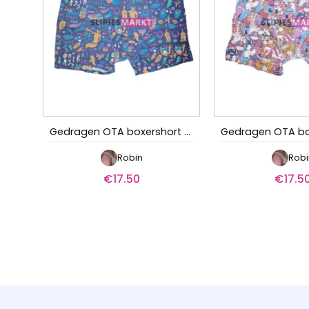
Gedragen OTA boxershort – Het zoete leven
Robin
Robi
€
17.50
€
17.5