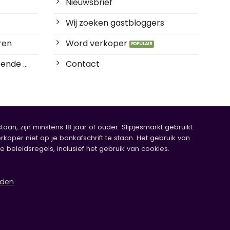
Gedragen OTA boxershort – Zombie killer
Gedragen OTA boxershort – Arcade gamer
Robin
Robin
€
17.50
€
17.50
★
Discreet bestellen
De naam Slipjesmarkt of de naam van de
verkopers komt niet op je bankafschrift te
staan.