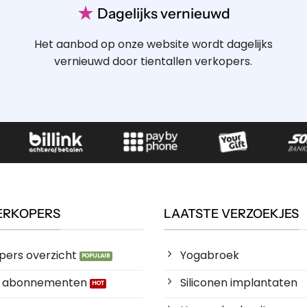
Gedragen OTA boxershort – De Viking
Gedragen OTA boxershort – Indian Chief
Robin
€
17.50