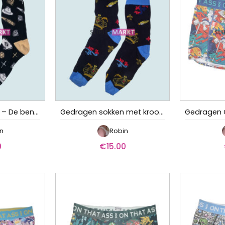
Gedragen sokken – De bendeleider
Gedragen sokken met kroon en symbolen
n
Robin
0
€
15.00