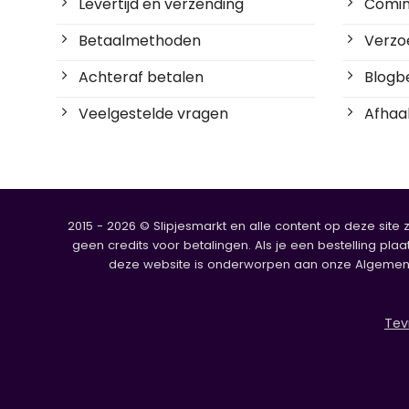
Gedragen OTA boxershort – Mexicaanse Mariachi
Robin
Robin
€
17.50
€
17.50
★
Gedragen slipjes
Bestel verse gedragen slipjes en andere
opwindende kleding en seks speeltjes.