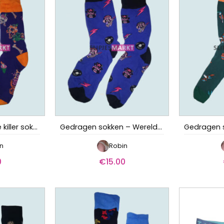
Gedragen zombie killer sokken met schedels
Gedragen sokken – Wereldartiest
n
Robin
0
€
15.00