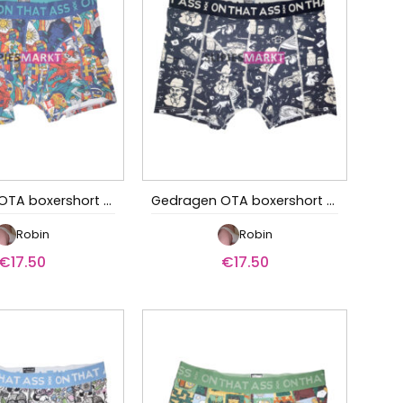
Gedragen OTA boxershort – Dappere ridder
Gedragen OTA boxershort – De bendeleider
Robin
Robin
€
17.50
€
17.50