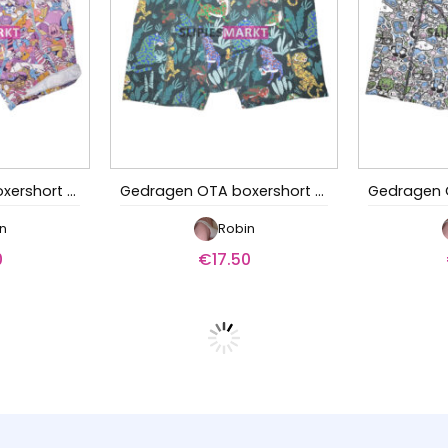
Gedragen OTA boxershort – Zoete verleiding
Gedragen OTA boxershort – Grote leider
n
Robin
0
€
17.50