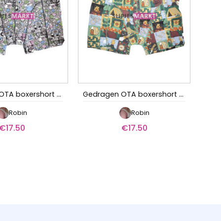
Gedragen OTA boxershort – De Professor
Gedragen OTA boxershort – De survivalaar
Robin
Robin
€
17.50
€
17.50