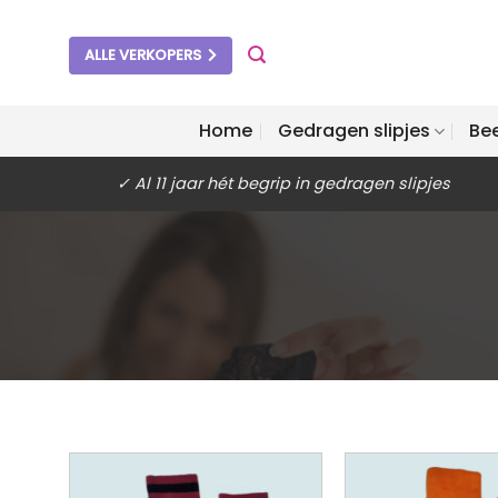
Ga
naar
ALLE VERKOPERS
inhoud
Home
Gedragen slipjes
Be
✓ Al 11 jaar hét begrip in gedragen slipjes