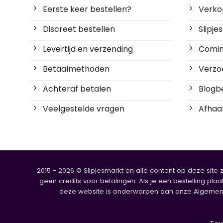
Eerste keer bestellen?
Verko
Discreet bestellen
Slipj
Levertijd en verzending
Coming
Betaalmethoden
Verzoe
Achteraf betalen
Blogbe
Veelgestelde vragen
Afhaal
2015 - 2026 © Slipjesmarkt en alle content op deze site 
geen credits voor betalingen. Als je een bestelling plaa
deze website is onderworpen aan onze Algemene V