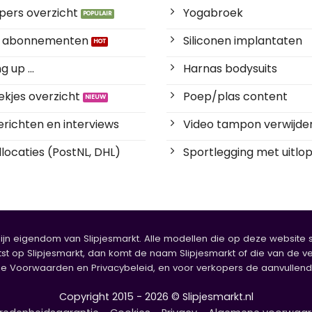
pers overzicht
Yogabroek
es abonnementen
Siliconen implantaten
 up ...
Harnas bodysuits
kjes overzicht
Poep/plas content
richten en interviews
Video tampon verwijde
locaties (PostNL, DHL)
Sportlegging met uitlop
zijn eigendom van Slipjesmarkt. Alle modellen die op deze website sta
tst op Slipjesmarkt, dan komt de naam Slipjesmarkt of die van de ve
oorwaarden en Privacybeleid, en voor verkopers de aanvullende b
Copyright 2015 - 2026 © Slipjesmarkt.nl