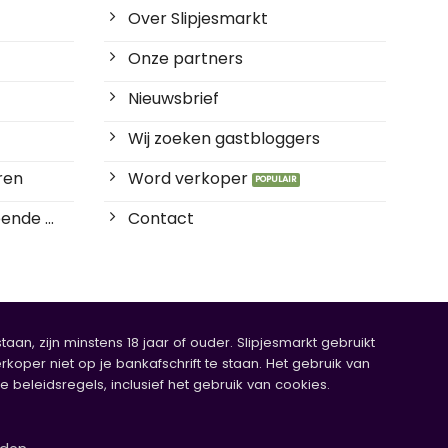
Over Slipjesmarkt
Onze partners
Nieuwsbrief
Wij zoeken gastbloggers
ren
Word verkoper
ende ...
Contact
an, zijn minstens 18 jaar of ouder. Slipjesmarkt gebruikt
rkoper niet op je bankafschrift te staan. Het gebruik van
eleidsregels, inclusief het gebruik van cookies.