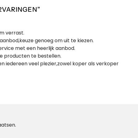
RVARINGEN
”
m verrast.
 aanbod,keuze genoeg om uit te kiezen.
ervice met een heerlijk aanbod.
e producten te bestellen.
en iedereen veel plezier,zowel koper als verkoper
aatsen.