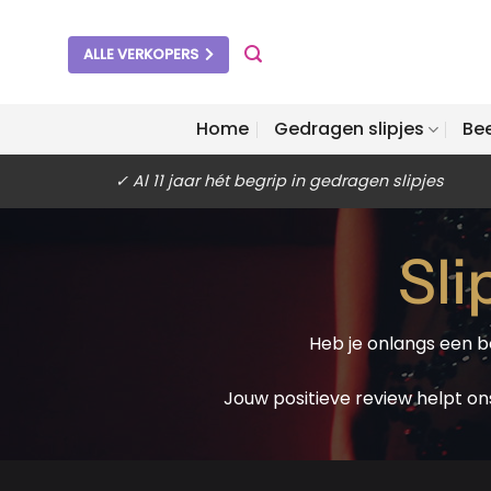
Ga
naar
ALLE VERKOPERS
inhoud
Home
Gedragen slipjes
Be
✓ Al 11 jaar hét begrip in gedragen slipjes
Sli
Heb je onlangs een b
Jouw positieve review helpt o