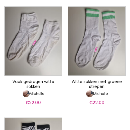
Vaak gedragen witte
Witte sokken met groene
sokken
strepen
Michelle
Michelle
€
22.00
€
22.00