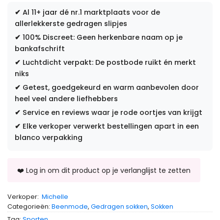
✔
Al 11+ jaar dé nr.1 marktplaats voor de
allerlekkerste gedragen slipjes
✔
100% Discreet: Geen herkenbare naam op je
bankafschrift
✔
Luchtdicht verpakt: De postbode ruikt én merkt
niks
✔
Getest, goedgekeurd en warm aanbevolen door
heel veel andere liefhebbers
✔
Service en reviews waar je rode oortjes van krijgt
✔
Elke verkoper verwerkt bestellingen apart in een
blanco verpakking
Verkoper:
Michelle
Categorieën:
Beenmode
,
Gedragen sokken
,
Sokken
Tag:
Sporten