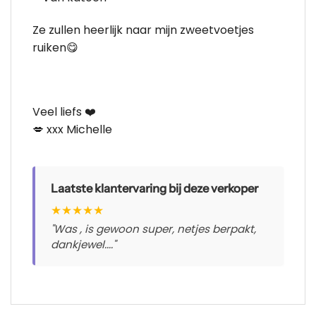
Ze zullen heerlijk naar mijn zweetvoetjes
ruiken😋
Veel liefs ❤️
💋 xxx Michelle
Laatste klantervaring bij deze verkoper
★
★
★
★
★
"Was , is gewoon super, netjes berpakt,
dankjewel...."