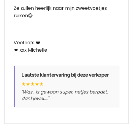
Ze zullen heerlijk naar mijn zweetvoetjes
ruiken😋
Veel liefs ❤️
💋 xxx Michelle
Laatste klantervaring bij deze verkoper
★
★
★
★
★
"Was , is gewoon super, netjes berpakt,
dankjewel...."