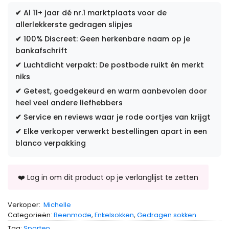
✔
Al 11+ jaar dé nr.1 marktplaats voor de
allerlekkerste gedragen slipjes
✔
100% Discreet: Geen herkenbare naam op je
bankafschrift
✔
Luchtdicht verpakt: De postbode ruikt én merkt
niks
✔
Getest, goedgekeurd en warm aanbevolen door
heel veel andere liefhebbers
✔
Service en reviews waar je rode oortjes van krijgt
✔
Elke verkoper verwerkt bestellingen apart in een
blanco verpakking
Verkoper:
Michelle
Categorieën:
Beenmode
,
Enkelsokken
,
Gedragen sokken
Tag:
Sporten