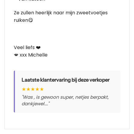
Ze zullen heerlijk naar mijn zweetvoetjes
ruiken😋
Veel liefs ❤️
💋 xxx Michelle
Laatste klantervaring bij deze verkoper
★
★
★
★
★
"Was , is gewoon super, netjes berpakt,
dankjewel...."