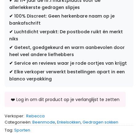
✔
Al 11+ jaar dé nr.1 marktplaats voor de
allerlekkerste gedragen slipjes
✔
100% Discreet: Geen herkenbare naam op je
bankafschrift
✔
Luchtdicht verpakt: De postbode ruikt én merkt
niks
✔
Getest, goedgekeurd en warm aanbevolen door
heel veel andere liefhebbers
✔
Service en reviews waar je rode oortjes van krijgt
✔
Elke verkoper verwerkt bestellingen apart in een
blanco verpakking
Verkoper:
Rebecca
Categorieën:
Beenmode
,
Enkelsokken
,
Gedragen sokken
Tag:
Sporten