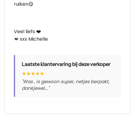
ruiken😋
Veel liefs ❤️
💋 xxx Michelle
Laatste klantervaring bij deze verkoper
★
★
★
★
★
"Was , is gewoon super, netjes berpakt,
dankjewel...."