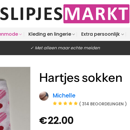
enmode
Kleding en lingerie
Extra persoonlijk
✓ Met alleen maar echte meiden
Hartjes sokken
Michelle
( 314 BEOORDELINGEN )
€
22.00