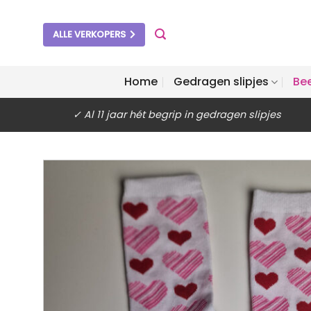
Ga
naar
ALLE VERKOPERS
inhoud
Home
Gedragen slipjes
Be
✓ Al 11 jaar hét begrip in gedragen slipjes