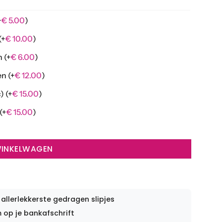
+
€
5.00
)
(+
€
10.00
)
en
(+
€
6.00
)
nen
(+
€
12.00
)
c)
(+
€
15.00
)
(+
€
15.00
)
WINKELWAGEN
 allerlekkerste gedragen slipjes
op je bankafschrift