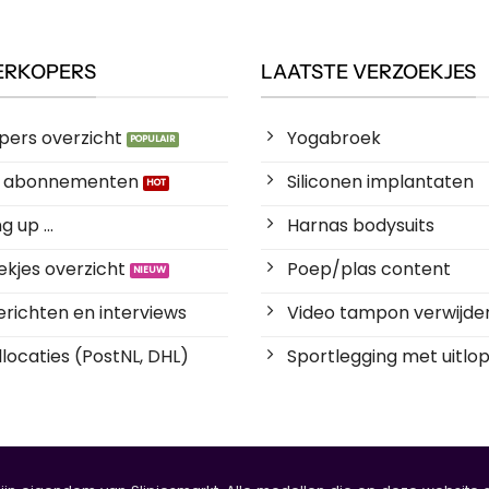
ERKOPERS
LAATSTE VERZOEKJES
pers overzicht
Yogabroek
es abonnementen
Siliconen implantaten
 up ...
Harnas bodysuits
kjes overzicht
Poep/plas content
richten en interviews
Video tampon verwijde
locaties (PostNL, DHL)
Sportlegging met uitlop