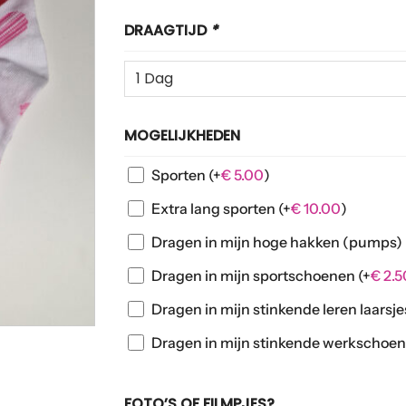
DRAAGTIJD
*
MOGELIJKHEDEN
Sporten
(+
€
5.00
)
Extra lang sporten
(+
€
10.00
)
Dragen in mijn hoge hakken (pumps)
Dragen in mijn sportschoenen
(+
€
2.5
Dragen in mijn stinkende leren laarsj
Dragen in mijn stinkende werkschoe
FOTO’S OF FILMPJES?