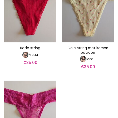
Gele string met kersen
Rode string
patroon
Meau
Meau
€
35.00
€
35.00