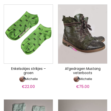
Enkelsokjes strikjes –
Afgedragen Mustang
groen
veterboots
Michelle
Michelle
€
22.00
€
75.00