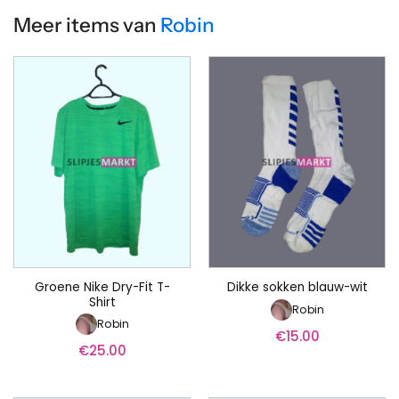
Meer items van
Robin
Groene Nike Dry-Fit T-
Dikke sokken blauw-wit
Shirt
Robin
Robin
€
15.00
€
25.00