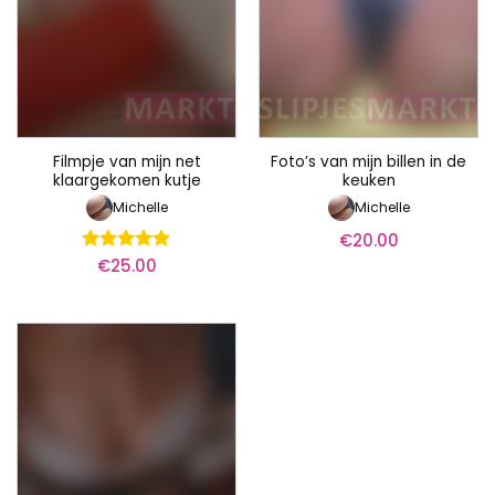
Filmpje van mijn net
Foto’s van mijn billen in de
klaargekomen kutje
keuken
Michelle
Michelle
€
20.00
€
25.00
Waardering
5
uit 5