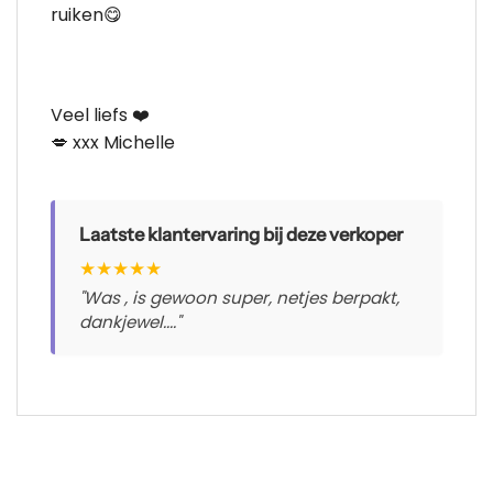
ruiken😋
Veel liefs ❤️
💋 xxx Michelle
Laatste klantervaring bij deze verkoper
★
★
★
★
★
"Was , is gewoon super, netjes berpakt,
dankjewel...."