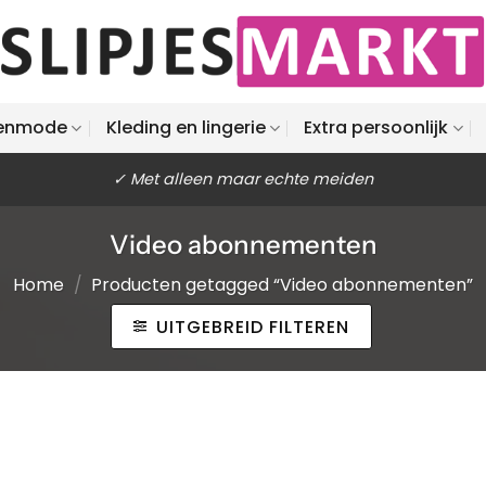
enmode
Kleding en lingerie
Extra persoonlijk
✓ Met alleen maar echte meiden
Video abonnementen
Home
/
Producten getagged “Video abonnementen”
UITGEBREID FILTEREN