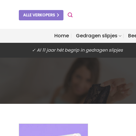
Ga
naar
ALLE VERKOPERS
inhoud
Home
Gedragen slipjes
Be
✓ Al 11 jaar hét begrip in gedragen slipjes