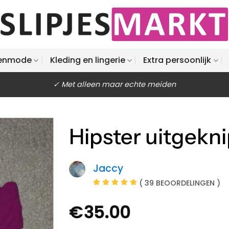
enmode
Kleding en lingerie
Extra persoonlijk
✓ Met alleen maar echte meiden
Hipster uitgekni
Jaccy
( 39 BEOORDELINGEN )
€
35.00