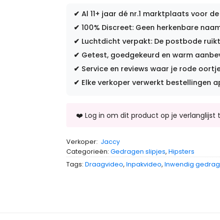
✔
Al 11+ jaar dé nr.1 marktplaats voor de
✔
100% Discreet: Geen herkenbare naam 
✔
Luchtdicht verpakt: De postbode ruikt
✔
Getest, goedgekeurd en warm aanbevo
✔
Service en reviews waar je rode oortje
✔
Elke verkoper verwerkt bestellingen a
Verkoper:
Jaccy
Categorieën:
Gedragen slipjes
,
Hipsters
Tags:
Draagvideo
,
Inpakvideo
,
Inwendig gedra