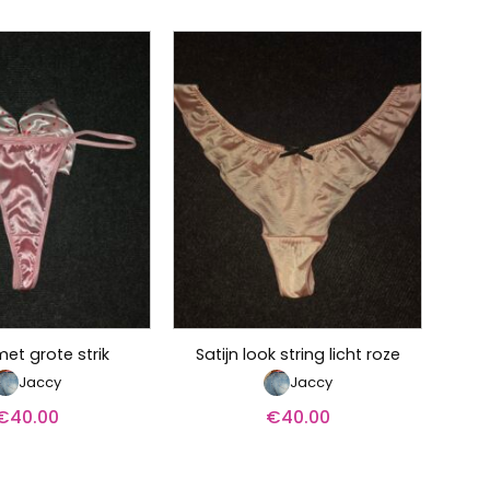
met grote strik
Satijn look string licht roze
Jaccy
Jaccy
€
40.00
€
40.00