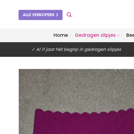
Ga
naar
ALLE VERKOPERS
inhoud
Home
Gedragen slipjes
Be
✓ Al 11 jaar hét begrip in gedragen slipjes