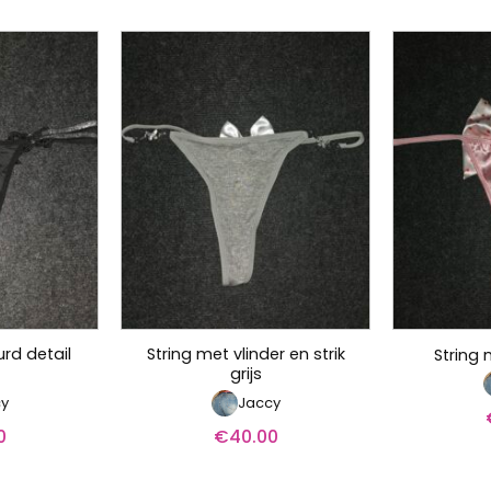
rd detail
String met vlinder en strik
String 
grijs
y
Jaccy
0
€
40.00