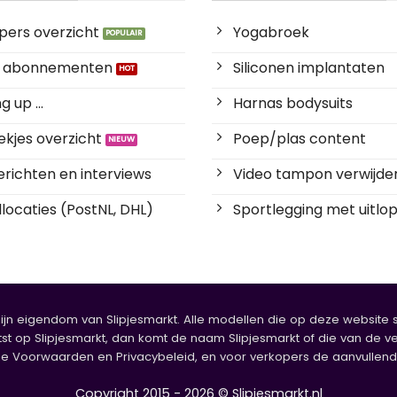
pers overzicht
Yogabroek
es abonnementen
Siliconen implantaten
 up ...
Harnas bodysuits
kjes overzicht
Poep/plas content
richten en interviews
Video tampon verwijde
locaties (PostNL, DHL)
Sportlegging met uitlop
zijn eigendom van Slipjesmarkt. Alle modellen die op deze website sta
tst op Slipjesmarkt, dan komt de naam Slipjesmarkt of die van de ve
oorwaarden en Privacybeleid, en voor verkopers de aanvullende b
Copyright 2015 - 2026 © Slipjesmarkt.nl