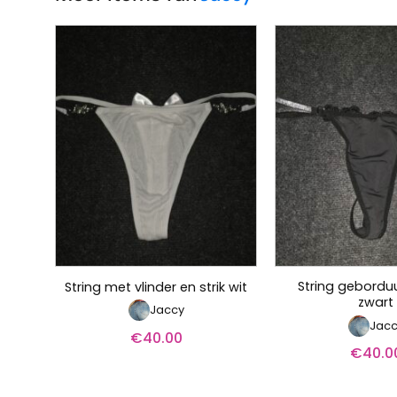
String geborduu
String met vlinder en strik wit
zwart
Jaccy
Jacc
€
40.00
€
40.0