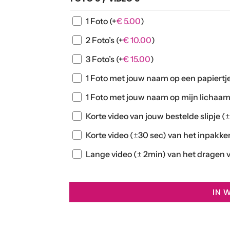
1 Foto
(+
€
5.00
)
2 Foto’s
(+
€
10.00
)
3 Foto’s
(+
€
15.00
)
1 Foto met jouw naam op een papiert
1 Foto met jouw naam op mijn lichaam
Korte video van jouw bestelde slipje (
Korte video (±30 sec) van het inpakke
Lange video (± 2min) van het dragen v
IN 