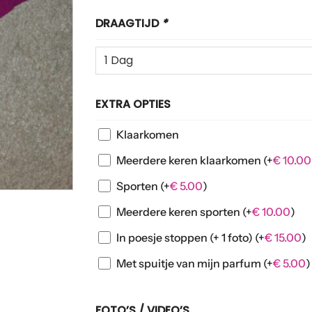
DRAAGTIJD
*
EXTRA OPTIES
Klaarkomen
Meerdere keren klaarkomen
(+
€
10.00
Sporten
(+
€
5.00
)
Meerdere keren sporten
(+
€
10.00
)
In poesje stoppen (+ 1 foto)
(+
€
15.00
)
Met spuitje van mijn parfum
(+
€
5.00
)
FOTO’S / VIDEO’S