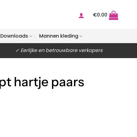
€
0.00
Downloads
Mannen kleding
✓ Eerlijke en betrouwbare verkopers
pt hartje paars