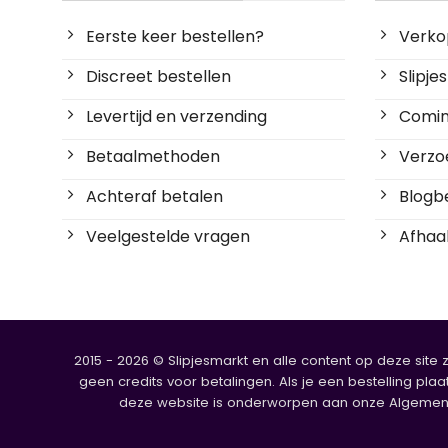
Eerste keer bestellen?
Verko
Discreet bestellen
Slipj
Levertijd en verzending
Coming
Betaalmethoden
Verzoe
Achteraf betalen
Blogbe
Veelgestelde vragen
Afhaal
2015 - 2026 © Slipjesmarkt en alle content op deze site 
geen credits voor betalingen. Als je een bestelling plaa
deze website is onderworpen aan onze Algemene V