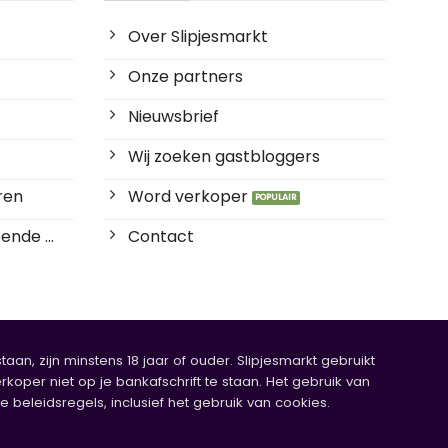
Over Slipjesmarkt
Onze partners
Nieuwsbrief
Wij zoeken gastbloggers
ren
Word verkoper
ende ...
Contact
an, zijn minstens 18 jaar of ouder. Slipjesmarkt gebruikt
rkoper niet op je bankafschrift te staan. Het gebruik van
eleidsregels, inclusief het gebruik van cookies.