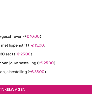
je geschreven
(+
€
10.00
)
 met lippenstift
(+
€
15.00
)
±30 sec)
(+
€
25.00
)
n van jouw bestelling
(+
€
25.00
)
an je bestelling
(+
€
35.00
)
WINKELWAGEN